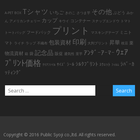
Tシャツ
その他
いちご
ぶどう
A-PET
BOX
きのこ
さつま芋
みか
カップ
コンテナー
ん
アメリカンチェリー
キウイ
スナップエンドウ
トマト
プリント
フードパック
ミニト
トートバッグ
マスキングテープ
印刷
包装資材
昇華
マト
栗
ライチ
ラップ
不織布
大判プリント
枝豆
ｳｪｱ
ｱﾝﾀﾞｰｱｰﾏｰ
記念品
物流資材
袋
販促
箱
通気性
里芋
ﾌﾟﾘﾝﾄ価格
ｼﾙｸﾌﾟﾘﾝﾄ
ﾗﾊﾞｰｶ
ｼｰﾙ
ｻｲｽﾞ
ｽｳｪｯﾄ
ｸﾘｱﾌｧｲﾙ
ﾌｨﾙﾑ
ｯﾃｨﾝｸﾞ
Copyright © 2016 Public Syoji co.,ltd. All rights reserved.