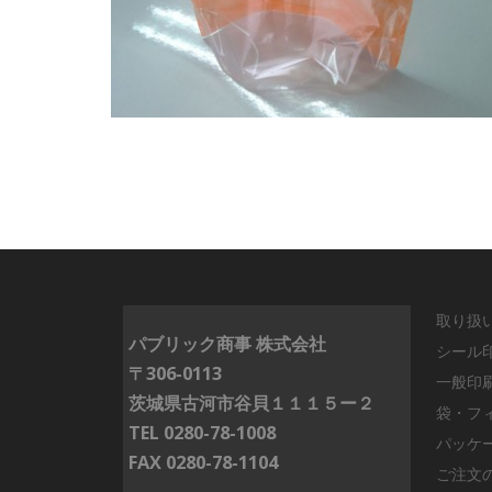
取り扱
パブリック商事 株式会社
シール
〒306-0113
一般印
茨城県古河市谷貝１１１５ー２
袋・フ
TEL 0280-78-1008
パッケ
FAX 0280-78-1104
ご注文