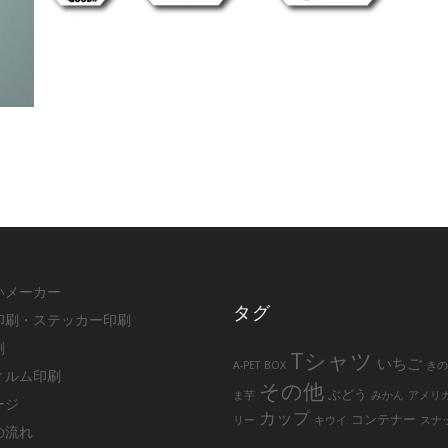
いメーカー
タグ
印刷・ステッカー印刷
刷
Tシャツ
いちご
A-PET
BOX
き
ィルム印刷
その他
ぶどう
ま芋
みかん
アメリ
ージ
カップ
コンテナー
リー
キウイ
スナ
の流れ