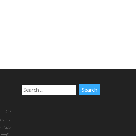
のこ
さつ
カンチェ
ップエン